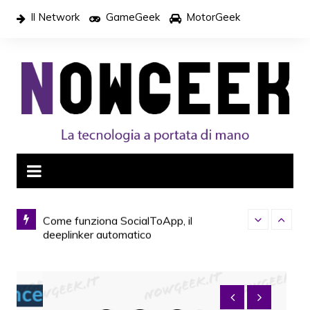
Salta
Il Network
GameGeek
MotorGeek
al
contenuto
ile. Ecco
Come funziona SocialToApp, il
Dario Torrisi 
deeplinker automatico
canale Telegra
TorReso”