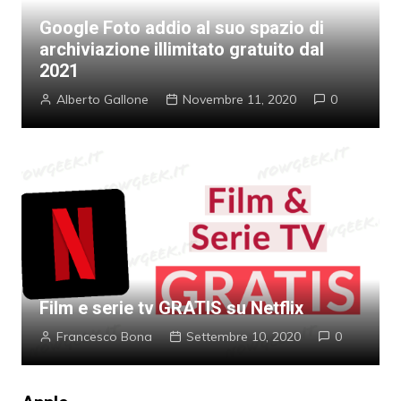
Google Foto addio al suo spazio di
archiviazione illimitato gratuito dal
2021
Alberto Gallone
Novembre 11, 2020
0
Film e serie tv GRATIS su Netflix
Francesco Bona
Settembre 10, 2020
0