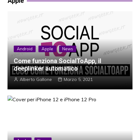
Apple
Android
Apple
News
Come funziona SocialToApp, il
deeplinker automatico
Alberto Gallone
Marzo 5, 2021